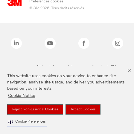
Préférences cookies
© 3M 2026. Tous droits réservés.
Les marques listées ci-dessus sont des marques déposées de 3M.
This website uses cookies on your device to enhance site
navigation, analyze site usage, and deliver you advertisements
based on your interests.
Cookie Notice
Reject Non-Essential Cookies
Accept Cookies
Cookie Preferences