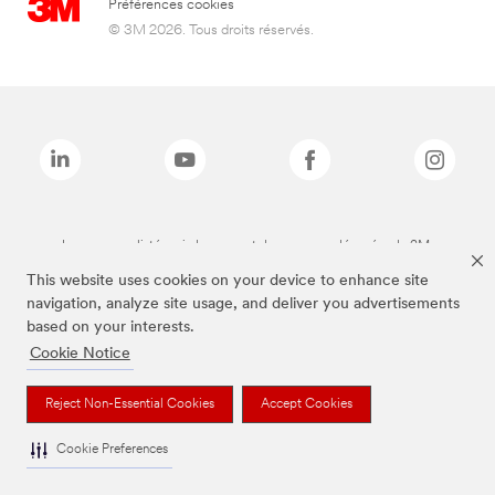
Préférences cookies
© 3M 2026. Tous droits réservés.
Les marques listées ci-dessus sont des marques déposées de 3M.
This website uses cookies on your device to enhance site
navigation, analyze site usage, and deliver you advertisements
based on your interests.
Cookie Notice
Reject Non-Essential Cookies
Accept Cookies
Cookie Preferences