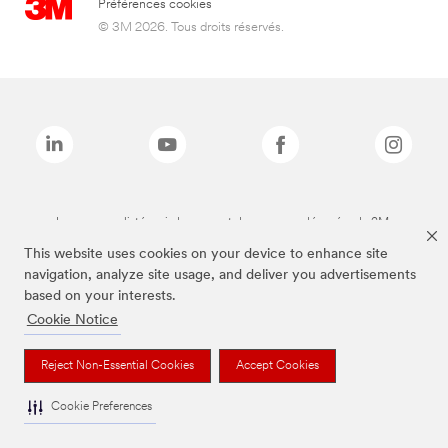
Préférences cookies
© 3M 2026. Tous droits réservés.
Les marques listées ci-dessus sont des marques déposées de 3M.
This website uses cookies on your device to enhance site
navigation, analyze site usage, and deliver you advertisements
based on your interests.
Cookie Notice
Reject Non-Essential Cookies
Accept Cookies
Cookie Preferences