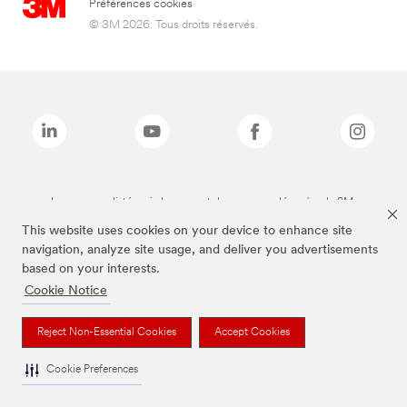
Préférences cookies
© 3M 2026. Tous droits réservés.
Les marques listées ci-dessus sont des marques déposées de 3M.
This website uses cookies on your device to enhance site
navigation, analyze site usage, and deliver you advertisements
based on your interests.
Cookie Notice
Reject Non-Essential Cookies
Accept Cookies
Cookie Preferences