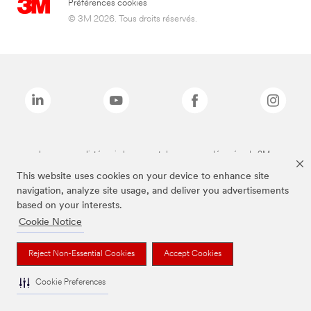
Préférences cookies
© 3M 2026. Tous droits réservés.
Les marques listées ci-dessus sont des marques déposées de 3M.
This website uses cookies on your device to enhance site
navigation, analyze site usage, and deliver you advertisements
based on your interests.
Cookie Notice
Reject Non-Essential Cookies
Accept Cookies
Cookie Preferences