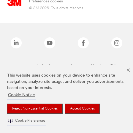
Préférences cookies
© 3M 2026. Tous droits réservés.
Les marques listées ci-dessus sont des marques déposées de 3M.
This website uses cookies on your device to enhance site
navigation, analyze site usage, and deliver you advertisements
based on your interests.
Cookie Notice
Reject Non-Essential Cookies
Accept Cookies
Cookie Preferences