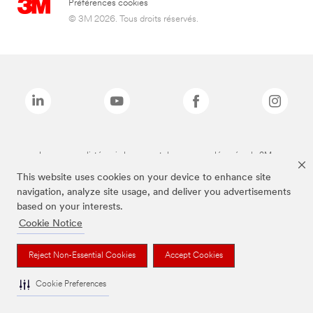
Préférences cookies
© 3M 2026. Tous droits réservés.
Les marques listées ci-dessus sont des marques déposées de 3M.
This website uses cookies on your device to enhance site
navigation, analyze site usage, and deliver you advertisements
based on your interests.
Cookie Notice
Reject Non-Essential Cookies
Accept Cookies
Cookie Preferences