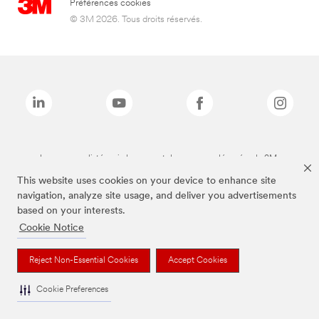
Préférences cookies
© 3M 2026. Tous droits réservés.
Les marques listées ci-dessus sont des marques déposées de 3M.
This website uses cookies on your device to enhance site
navigation, analyze site usage, and deliver you advertisements
based on your interests.
Cookie Notice
Reject Non-Essential Cookies
Accept Cookies
Cookie Preferences