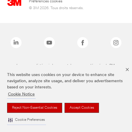
Préférences cookies
© 3M 2026. Tous droits réservés.
Les marques listées ci-dessus sont des marques déposées de 3M.
This website uses cookies on your device to enhance site
navigation, analyze site usage, and deliver you advertisements
based on your interests.
Cookie Notice
Reject Non-Essential Cookies
Accept Cookies
Cookie Preferences