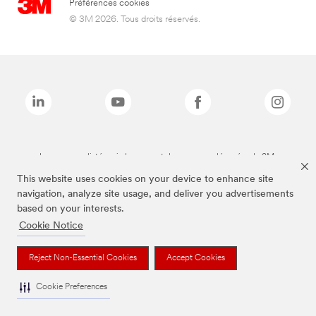
Préférences cookies
© 3M 2026. Tous droits réservés.
Les marques listées ci-dessus sont des marques déposées de 3M.
This website uses cookies on your device to enhance site
navigation, analyze site usage, and deliver you advertisements
based on your interests.
Cookie Notice
Reject Non-Essential Cookies
Accept Cookies
Cookie Preferences