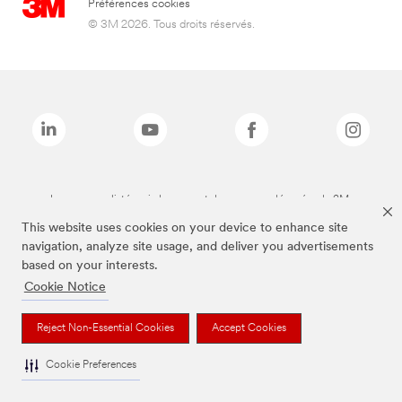
Préférences cookies
© 3M 2026. Tous droits réservés.
Les marques listées ci-dessus sont des marques déposées de 3M.
This website uses cookies on your device to enhance site
navigation, analyze site usage, and deliver you advertisements
based on your interests.
Cookie Notice
Reject Non-Essential Cookies
Accept Cookies
Cookie Preferences