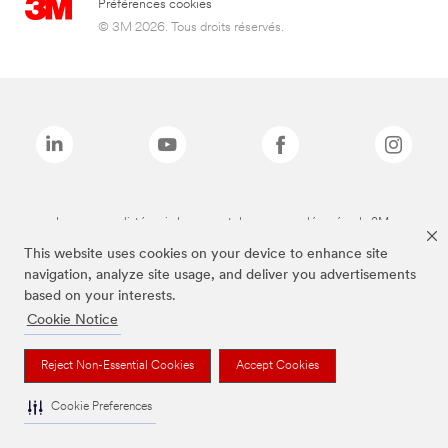
Préférences cookies
© 3M 2026. Tous droits réservés.
Les marques listées ci-dessus sont des marques déposées de 3M.
This website uses cookies on your device to enhance site
navigation, analyze site usage, and deliver you advertisements
based on your interests.
Cookie Notice
Reject Non-Essential Cookies
Accept Cookies
Cookie Preferences