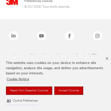
Préférences cookies
© 3M 2026. Tous droits réservés.
Les marques listées ci-dessus sont des marques déposées de 3M.
This website uses cookies on your device to enhance site
navigation, analyze site usage, and deliver you advertisements
based on your interests.
Cookie Notice
Reject Non-Essential Cookies
Accept Cookies
Cookie Preferences