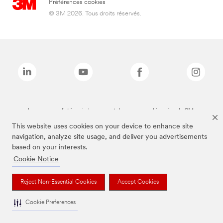
Préférences cookies
© 3M 2026. Tous droits réservés.
Les marques listées ci-dessus sont des marques déposées de 3M.
This website uses cookies on your device to enhance site
navigation, analyze site usage, and deliver you advertisements
based on your interests.
Cookie Notice
Reject Non-Essential Cookies
Accept Cookies
Cookie Preferences