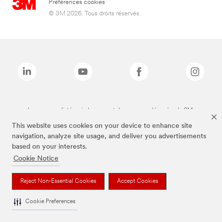
Préférences cookies
© 3M 2026. Tous droits réservés.
Les marques listées ci-dessus sont des marques déposées de 3M.
This website uses cookies on your device to enhance site
navigation, analyze site usage, and deliver you advertisements
based on your interests.
Cookie Notice
Reject Non-Essential Cookies
Accept Cookies
Cookie Preferences