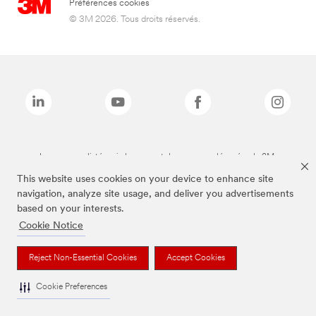
Préférences cookies
© 3M 2026. Tous droits réservés.
Les marques listées ci-dessus sont des marques déposées de 3M.
This website uses cookies on your device to enhance site
navigation, analyze site usage, and deliver you advertisements
based on your interests.
Cookie Notice
Reject Non-Essential Cookies
Accept Cookies
Cookie Preferences