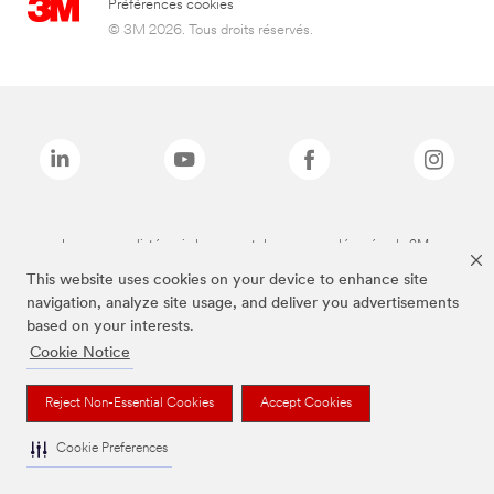
Préférences cookies
© 3M 2026. Tous droits réservés.
Les marques listées ci-dessus sont des marques déposées de 3M.
This website uses cookies on your device to enhance site
navigation, analyze site usage, and deliver you advertisements
based on your interests.
Cookie Notice
Reject Non-Essential Cookies
Accept Cookies
Cookie Preferences