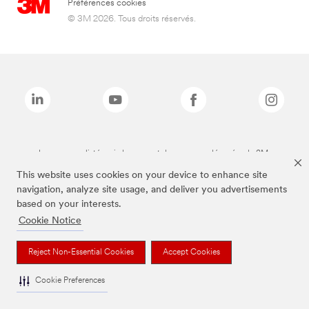
Préférences cookies
© 3M 2026. Tous droits réservés.
Les marques listées ci-dessus sont des marques déposées de 3M.
This website uses cookies on your device to enhance site
navigation, analyze site usage, and deliver you advertisements
based on your interests.
Cookie Notice
Reject Non-Essential Cookies
Accept Cookies
Cookie Preferences