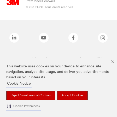
Préférences cookies
© 3M 2026. Tous droits réservés.
Les marques listées ci-dessus sont des marques déposées de 3M.
This website uses cookies on your device to enhance site
navigation, analyze site usage, and deliver you advertisements
based on your interests.
Cookie Notice
Reject Non-Essential Cookies
Accept Cookies
Cookie Preferences