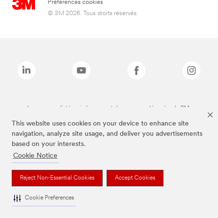
Préférences cookies
© 3M 2026. Tous droits réservés.
Les marques listées ci-dessus sont des marques déposées de 3M.
This website uses cookies on your device to enhance site
navigation, analyze site usage, and deliver you advertisements
based on your interests.
Cookie Notice
Reject Non-Essential Cookies
Accept Cookies
Cookie Preferences