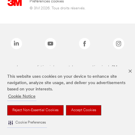
Préférences cookies
© 3M 2026. Tous droits réservés.
Les marques listées ci-dessus sont des marques déposées de 3M.
This website uses cookies on your device to enhance site
navigation, analyze site usage, and deliver you advertisements
based on your interests.
Cookie Notice
Reject Non-Essential Cookies
Accept Cookies
Cookie Preferences