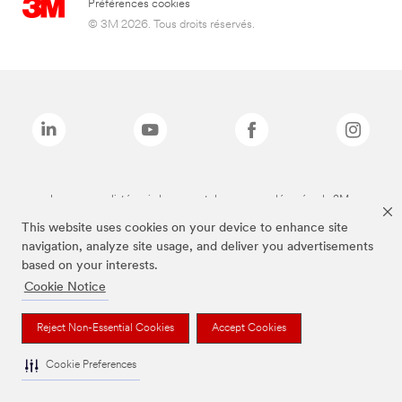
Préférences cookies
© 3M 2026. Tous droits réservés.
Les marques listées ci-dessus sont des marques déposées de 3M.
This website uses cookies on your device to enhance site
navigation, analyze site usage, and deliver you advertisements
based on your interests.
Cookie Notice
Reject Non-Essential Cookies
Accept Cookies
Cookie Preferences