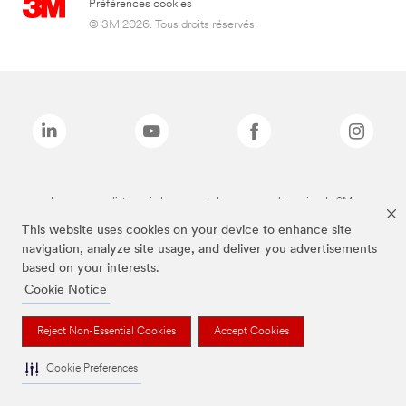
Préférences cookies
© 3M 2026. Tous droits réservés.
Les marques listées ci-dessus sont des marques déposées de 3M.
This website uses cookies on your device to enhance site
navigation, analyze site usage, and deliver you advertisements
based on your interests.
Cookie Notice
Reject Non-Essential Cookies
Accept Cookies
Cookie Preferences