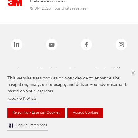
Préférences cookies
© 3M 2026. Tous droits réservés.
Les marques listées ci-dessus sont des marques déposées de 3M.
This website uses cookies on your device to enhance site
navigation, analyze site usage, and deliver you advertisements
based on your interests.
Cookie Notice
Reject Non-Essential Cookies
Accept Cookies
Cookie Preferences