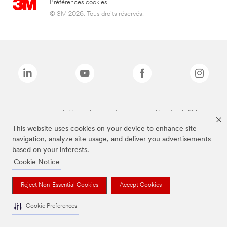
Préférences cookies
© 3M 2026. Tous droits réservés.
Les marques listées ci-dessus sont des marques déposées de 3M.
This website uses cookies on your device to enhance site
navigation, analyze site usage, and deliver you advertisements
based on your interests.
Cookie Notice
Reject Non-Essential Cookies
Accept Cookies
Cookie Preferences