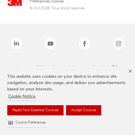
Préférences cookies
© 3M 2026. Tous droits réservés.
Les marques listées ci-dessus sont des marques déposées de 3M.
This website uses cookies on your device to enhance site
navigation, analyze site usage, and deliver you advertisements
based on your interests.
Cookie Notice
Reject Non-Essential Cookies
Accept Cookies
Cookie Preferences