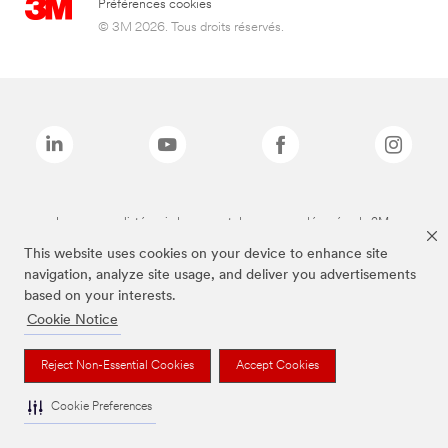
Préférences cookies
© 3M 2026. Tous droits réservés.
Les marques listées ci-dessus sont des marques déposées de 3M.
This website uses cookies on your device to enhance site
navigation, analyze site usage, and deliver you advertisements
based on your interests.
Cookie Notice
Reject Non-Essential Cookies
Accept Cookies
Cookie Preferences