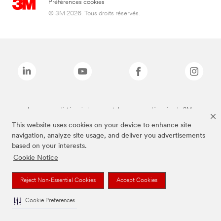
Préférences cookies
© 3M 2026. Tous droits réservés.
Les marques listées ci-dessus sont des marques déposées de 3M.
This website uses cookies on your device to enhance site
navigation, analyze site usage, and deliver you advertisements
based on your interests.
Cookie Notice
Reject Non-Essential Cookies
Accept Cookies
Cookie Preferences