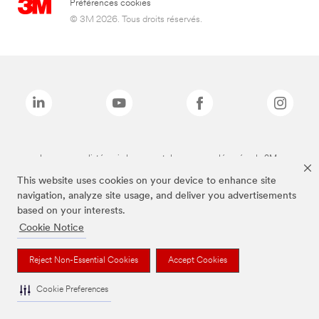
Préférences cookies
© 3M 2026. Tous droits réservés.
Les marques listées ci-dessus sont des marques déposées de 3M.
This website uses cookies on your device to enhance site
navigation, analyze site usage, and deliver you advertisements
based on your interests.
Cookie Notice
Reject Non-Essential Cookies
Accept Cookies
Cookie Preferences