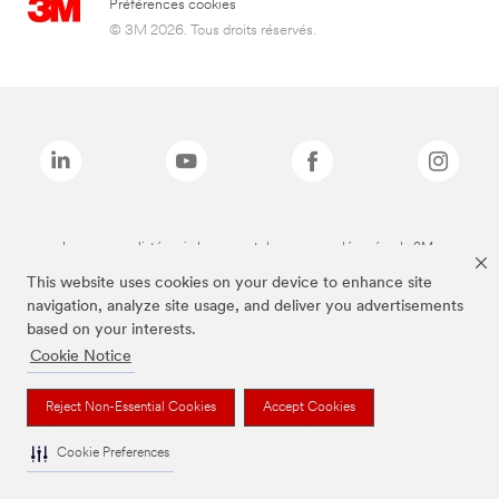
Préférences cookies
© 3M 2026. Tous droits réservés.
Les marques listées ci-dessus sont des marques déposées de 3M.
This website uses cookies on your device to enhance site
navigation, analyze site usage, and deliver you advertisements
based on your interests.
Cookie Notice
Reject Non-Essential Cookies
Accept Cookies
Cookie Preferences