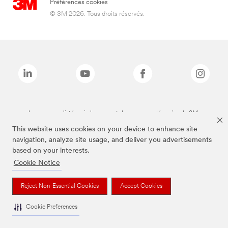
Préférences cookies
© 3M 2026. Tous droits réservés.
Les marques listées ci-dessus sont des marques déposées de 3M.
This website uses cookies on your device to enhance site
navigation, analyze site usage, and deliver you advertisements
based on your interests.
Cookie Notice
Reject Non-Essential Cookies
Accept Cookies
Cookie Preferences