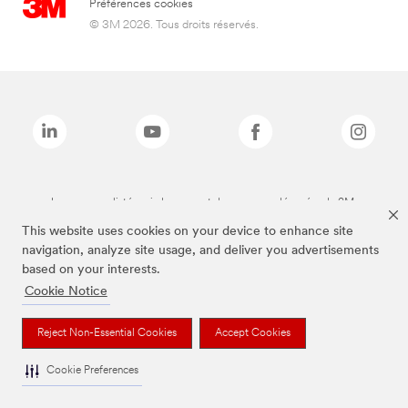
Préférences cookies
© 3M 2026. Tous droits réservés.
Les marques listées ci-dessus sont des marques déposées de 3M.
This website uses cookies on your device to enhance site
navigation, analyze site usage, and deliver you advertisements
based on your interests.
Cookie Notice
Reject Non-Essential Cookies
Accept Cookies
Cookie Preferences