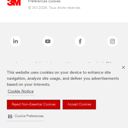
Préférences cookies
© 3M 2026. Tous droits réservés.
Les marques listées ci-dessus sont des marques déposées de 3M.
This website uses cookies on your device to enhance site
navigation, analyze site usage, and deliver you advertisements
based on your interests.
Cookie Notice
Reject Non-Essential Cookies
Accept Cookies
Cookie Preferences