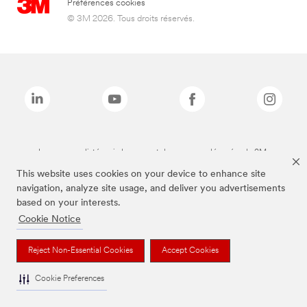
Préférences cookies
© 3M 2026. Tous droits réservés.
Les marques listées ci-dessus sont des marques déposées de 3M.
This website uses cookies on your device to enhance site
navigation, analyze site usage, and deliver you advertisements
based on your interests.
Cookie Notice
Reject Non-Essential Cookies
Accept Cookies
Cookie Preferences