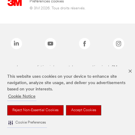
Préférences cookies
© 3M 2026. Tous droits réservés.
Les marques listées ci-dessus sont des marques déposées de 3M.
This website uses cookies on your device to enhance site
navigation, analyze site usage, and deliver you advertisements
based on your interests.
Cookie Notice
Reject Non-Essential Cookies
Accept Cookies
Cookie Preferences