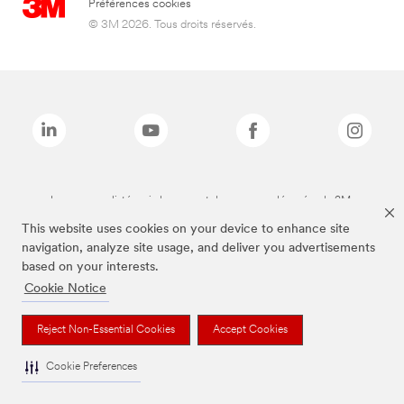
Préférences cookies
© 3M 2026. Tous droits réservés.
Les marques listées ci-dessus sont des marques déposées de 3M.
This website uses cookies on your device to enhance site
navigation, analyze site usage, and deliver you advertisements
based on your interests.
Cookie Notice
Reject Non-Essential Cookies
Accept Cookies
Cookie Preferences