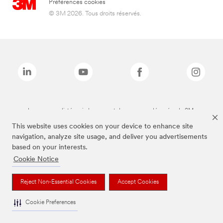
Préférences cookies
© 3M 2026. Tous droits réservés.
Les marques listées ci-dessus sont des marques déposées de 3M.
This website uses cookies on your device to enhance site
navigation, analyze site usage, and deliver you advertisements
based on your interests.
Cookie Notice
Reject Non-Essential Cookies
Accept Cookies
Cookie Preferences