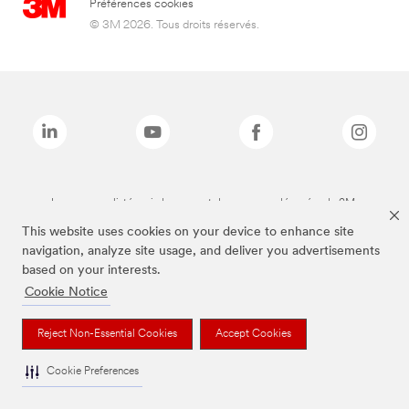
Préférences cookies
© 3M 2026. Tous droits réservés.
Les marques listées ci-dessus sont des marques déposées de 3M.
This website uses cookies on your device to enhance site
navigation, analyze site usage, and deliver you advertisements
based on your interests.
Cookie Notice
Reject Non-Essential Cookies
Accept Cookies
Cookie Preferences