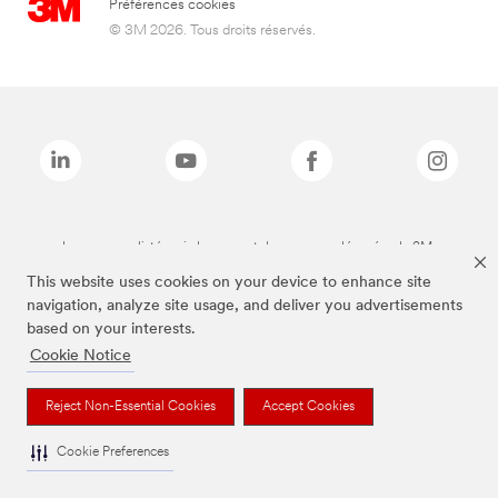
Préférences cookies
© 3M 2026. Tous droits réservés.
Les marques listées ci-dessus sont des marques déposées de 3M.
This website uses cookies on your device to enhance site
navigation, analyze site usage, and deliver you advertisements
based on your interests.
Cookie Notice
Reject Non-Essential Cookies
Accept Cookies
Cookie Preferences