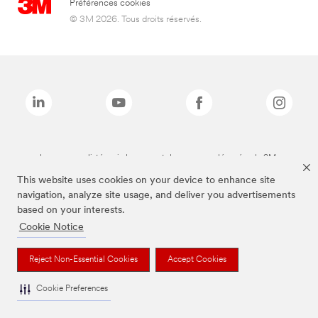
Préférences cookies
© 3M 2026. Tous droits réservés.
Les marques listées ci-dessus sont des marques déposées de 3M.
This website uses cookies on your device to enhance site
navigation, analyze site usage, and deliver you advertisements
based on your interests.
Cookie Notice
Reject Non-Essential Cookies
Accept Cookies
Cookie Preferences