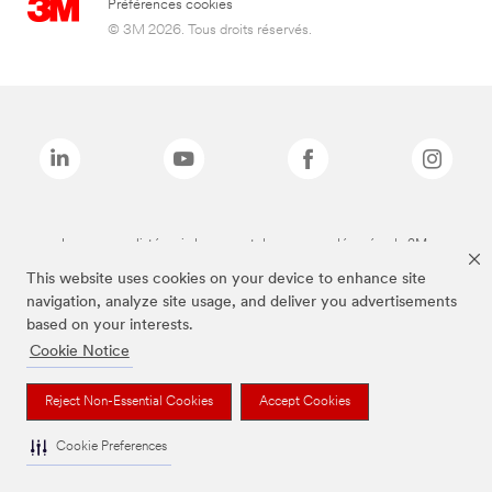
Préférences cookies
© 3M 2026. Tous droits réservés.
Les marques listées ci-dessus sont des marques déposées de 3M.
This website uses cookies on your device to enhance site
navigation, analyze site usage, and deliver you advertisements
based on your interests.
Cookie Notice
Reject Non-Essential Cookies
Accept Cookies
Cookie Preferences