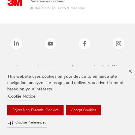
Préférences cookies
© 3M 2026. Tous droits réservés.
Les marques listées ci-dessus sont des marques déposées de 3M.
This website uses cookies on your device to enhance site
navigation, analyze site usage, and deliver you advertisements
based on your interests.
Cookie Notice
Reject Non-Essential Cookies
Accept Cookies
Cookie Preferences