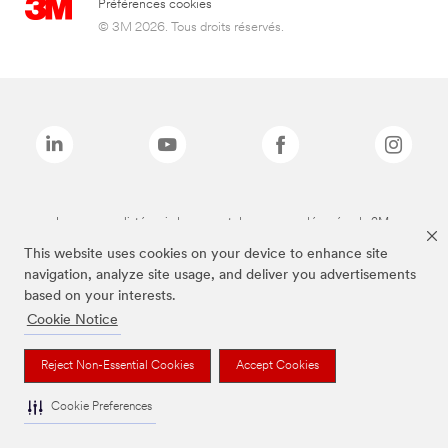
Préférences cookies
© 3M 2026. Tous droits réservés.
Les marques listées ci-dessus sont des marques déposées de 3M.
This website uses cookies on your device to enhance site
navigation, analyze site usage, and deliver you advertisements
based on your interests.
Cookie Notice
Reject Non-Essential Cookies
Accept Cookies
Cookie Preferences