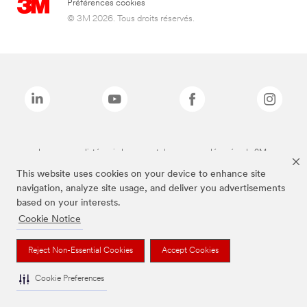
Préférences cookies
© 3M 2026. Tous droits réservés.
Les marques listées ci-dessus sont des marques déposées de 3M.
This website uses cookies on your device to enhance site
navigation, analyze site usage, and deliver you advertisements
based on your interests.
Cookie Notice
Reject Non-Essential Cookies
Accept Cookies
Cookie Preferences