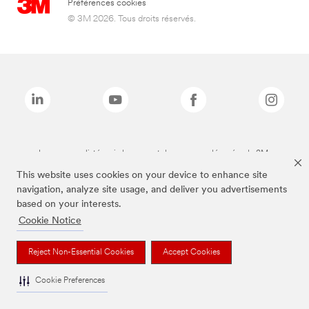
Préférences cookies
© 3M 2026. Tous droits réservés.
Les marques listées ci-dessus sont des marques déposées de 3M.
This website uses cookies on your device to enhance site
navigation, analyze site usage, and deliver you advertisements
based on your interests.
Cookie Notice
Reject Non-Essential Cookies
Accept Cookies
Cookie Preferences