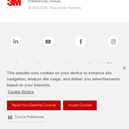
Préférences cookies
© 3M 2026. Tous droits réservés.
Les marques listées ci-dessus sont des marques déposées de 3M.
This website uses cookies on your device to enhance site
navigation, analyze site usage, and deliver you advertisements
based on your interests.
Cookie Notice
Reject Non-Essential Cookies
Accept Cookies
Cookie Preferences