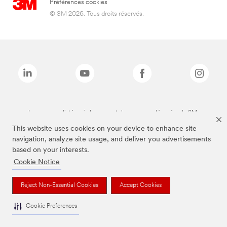
Préférences cookies
© 3M 2026. Tous droits réservés.
Les marques listées ci-dessus sont des marques déposées de 3M.
This website uses cookies on your device to enhance site
navigation, analyze site usage, and deliver you advertisements
based on your interests.
Cookie Notice
Reject Non-Essential Cookies
Accept Cookies
Cookie Preferences