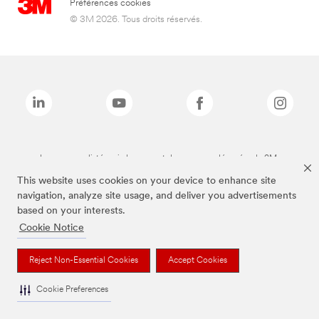
Préférences cookies
© 3M 2026. Tous droits réservés.
Les marques listées ci-dessus sont des marques déposées de 3M.
This website uses cookies on your device to enhance site
navigation, analyze site usage, and deliver you advertisements
based on your interests.
Cookie Notice
Reject Non-Essential Cookies
Accept Cookies
Cookie Preferences