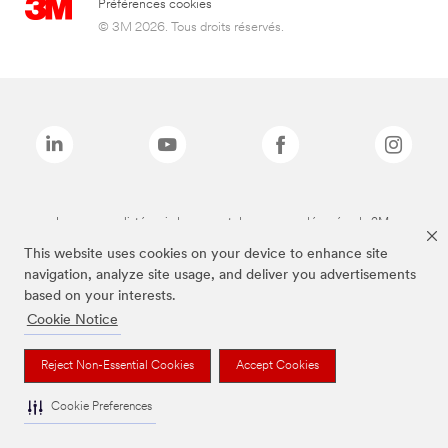
Préférences cookies
© 3M 2026. Tous droits réservés.
Les marques listées ci-dessus sont des marques déposées de 3M.
This website uses cookies on your device to enhance site
navigation, analyze site usage, and deliver you advertisements
based on your interests.
Cookie Notice
Reject Non-Essential Cookies
Accept Cookies
Cookie Preferences