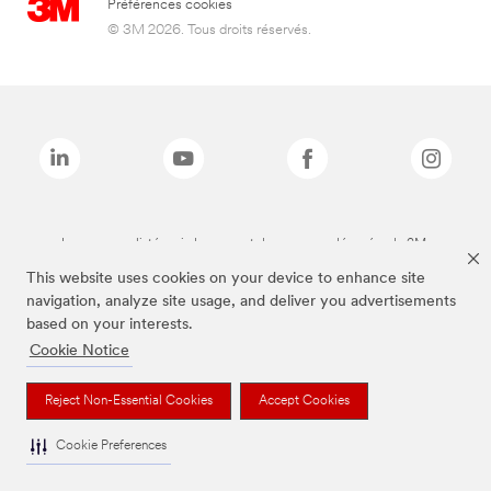
Préférences cookies
© 3M 2026. Tous droits réservés.
Les marques listées ci-dessus sont des marques déposées de 3M.
This website uses cookies on your device to enhance site
navigation, analyze site usage, and deliver you advertisements
based on your interests.
Cookie Notice
Reject Non-Essential Cookies
Accept Cookies
Cookie Preferences